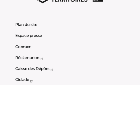
Plan du site
Espace presse
Contact
Réclamation
Caisse des Dépôts
Ciclade
CDC-Net
Consignations
Portail Open Data CDC
Restez connectés