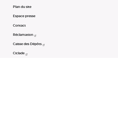
Plan du site
Espace presse
Contact
Réclamation
Caisse des Dépôts
Ciclade
CDC-Net
Consignations
Portail Open Data CDC
Restez connectés
LinkedIn
Youtube
Instagram
RSS