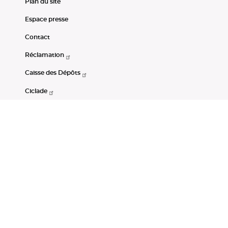
Plan du site
Espace presse
Contact
Réclamation
Caisse des Dépôts
Ciclade
CDC-Net
Consignations
Portail Open Data CDC
Restez connectés
LinkedIn
Youtube
Instagram
RSS