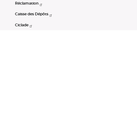
Réclamation
Caisse des Dépôts
Ciclade
CDC-Net
Consignations
Portail Open Data CDC
Restez connectés
LinkedIn
Youtube
Instagram
RSS
Mentions légales
CGU
Données personnelles
Accessibilité : non conforme
DSP2
Instruments financiers
Gestion des cookies