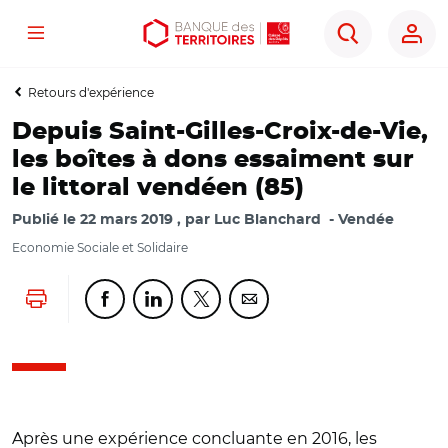
Menu
Aller
Aller
Ouvrir
Rechercher
au
au
les
contenu
menu
outils
Retours d'expérience
principal
principal
d'accessibilité
Depuis Saint-Gilles-Croix-de-Vie,
les boîtes à dons essaiment sur
le littoral vendéen (85)
Publié le
22 mars 2019
par
Luc Blanchard
Vendée
Economie Sociale et Solidaire
Lancer l'impression
Partager cette page sur Facebook
Partager cette page sur Linkedin
Partager cette page sur Twitter
Partager cette page sur Co
Après une expérience concluante en 2016, les