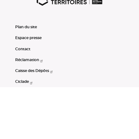
Plan du site
Espace presse
Contact
Réclamation
Caisse des Dépôts
Ciclade
CDC-Net
Consignations
Portail Open Data CDC
Restez connectés