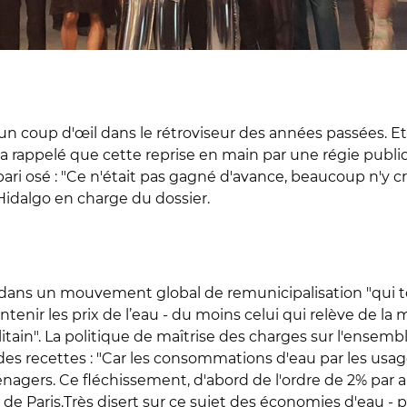
 un coup d'œil dans le rétroviseur des années passées. Et 
is a rappelé que cette reprise en main par une régie pub
pari osé : "Ce n'était pas gagné d'avance, beaucoup n'y cr
Hidalgo en charge du dossier.
ative dans un mouvement global de remunicipalisation "qu
intenir les prix de l’eau - du moins celui qui relève de la 
litain". La politique de maîtrise des charges sur l'ensem
des recettes : "Car les consommations d'eau par les usag
agers. Ce fléchissement, d'abord de l'ordre de 2% par an,
e Paris.Très disert sur ce sujet des économies d'eau - plu