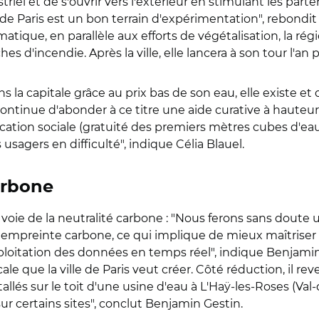
iel et de s'ouvrir vers l'extérieur en stimulant les parten
au de Paris est un bon terrain d'expérimentation", rebond
ique, en parallèle aux efforts de végétalisation, la régie
s d'incendie. Après la ville, elle lancera à son tour l'an
s la capitale grâce au prix bas de son eau, elle existe et
continue d'abonder à ce titre une aide curative à hauteur
rification sociale (gratuité des premiers mètres cubes d'ea
 usagers en difficulté", indique Célia Blauel.
arbone
 voie de la neutralité carbone : "Nous ferons sans doute
e empreinte carbone, ce qui implique de mieux maîtris
'exploitation des données en temps réel", indique Benjami
 que la ville de Paris veut créer. Côté réduction, il re
lés sur le toit d'une usine d'eau à L'Haÿ-les-Roses (Val-
r certains sites", conclut Benjamin Gestin.