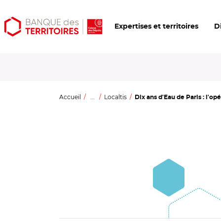
Aller
Aller
Ouvrir
Expertises et territoires
D
au
au
les
contenu
menu
outils
principal
principal
d'accessibilité
Accueil
...
Localtis
Dix ans d'Eau de Paris : l'opé