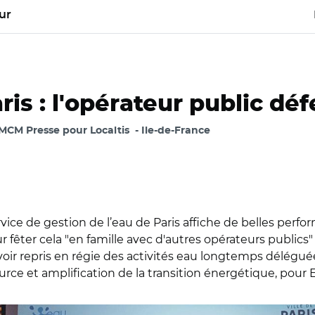
ur
ris : l'opérateur public dé
MCM Presse pour Localtis
Ile-de-France
rvice de gestion de l’eau de Paris affiche de belles perfo
r fêter cela "en famille avec d'autres opérateurs public
avoir repris en régie des activités eau longtemps déléguée
urce et amplification de la transition énergétique, pour E
 participants à la journée des 10 ans d'Eau de Paris