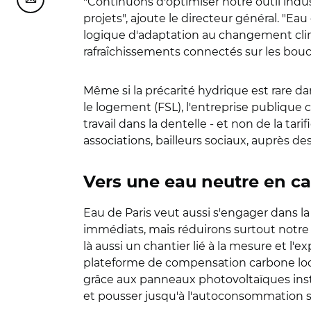
"Continuons d'optimiser notre outil industr
Partager cette page sur Courriel
projets", ajoute le directeur général. "E
logique d'adaptation au changement climat
rafraîchissements connectés sur les bouche
Même si la précarité hydrique est rare dan
le logement (FSL), l'entreprise publique 
travail dans la dentelle - et non de la ta
associations, bailleurs sociaux, auprès des
Vers une eau neutre en c
Eau de Paris veut aussi s'engager dans la
immédiats, mais réduirons surtout notr
là aussi un chantier lié à la mesure et l
plateforme de compensation carbone locale
grâce aux panneaux photovoltaïques instal
et pousser jusqu'à l'autoconsommation su