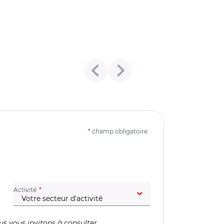
*
champ obligatoire
(champ obligatoire)
Activité
us vous invitons à consulter