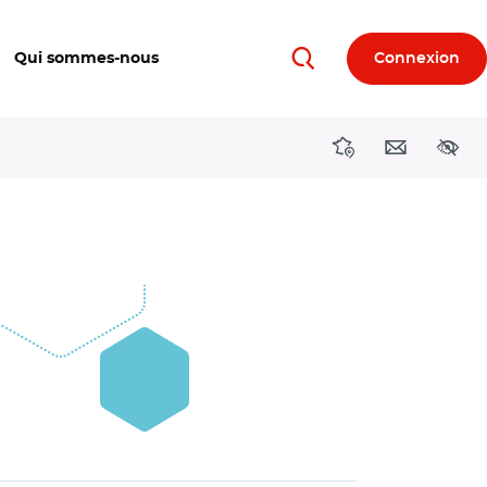
Qui sommes-nous
Connexion
Rechercher
Directions région
Contact
Acces