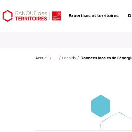
Aller
Aller
Ouvrir
Expertises et territoires
D
au
au
les
contenu
menu
outils
principal
principal
d'accessibilité
Accueil
...
Localtis
Données locales de l'énergie 