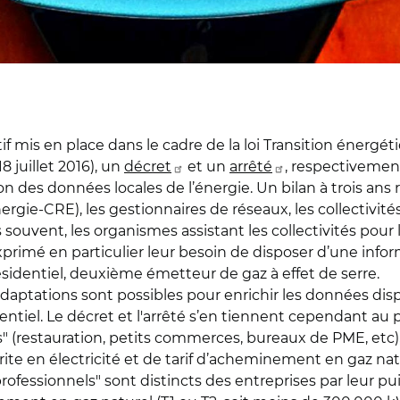
if mis en place dans le cadre de la loi Transition énergét
8 juillet 2016), un
décret
et un
arrêté
, respectivement
n des données locales de l’énergie. Un bilan à trois ans ré
ie-CRE), les gestionnaires de réseaux, les collectivités t
s souvent, les organismes assistant les collectivités pour l
exprimé en particulier leur besoin de disposer d’une infor
identiel, deuxième émetteur de gaz à effet de serre.
aptations sont possibles pour enrichir les données dis
ntiel. Le décret et l'arrêté s’en tiennent cependant au 
" (restauration, petits commerces, bureaux de PME, etc), i
rite en électricité et de tarif d’acheminement en gaz nat
rofessionnels" sont distincts des entreprises par leur pui