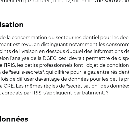
nement en gaz naturel (T1 ou T2, soit moins de 300.000 kW
isation
n) de la consommation du secteur résidentiel pour les déc
timent est revu, en distinguant notamment les consommatio
points de livraison en dessous duquel des informations
Selon l’analyse de la DGEC, ceci devrait permettre de dis
l’IRIS, les petits professionnels font l’objet de conditio
n de "seuils-secrets", qui diffère pour le gaz entre réside
 fois de diffuser davantage de données pour les petits p
e la CRE. Les mêmes règles de "secrétisation" des donn
x agrégats par IRIS, s’appliquent par bâtiment. ?
 données