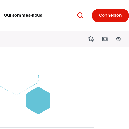
Qui sommes-nous
Connexion
Rechercher
Directions région
Contact
Acces