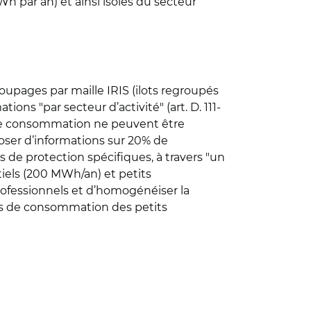
h par an) et ainsi isolés du secteur
oupages par maille IRIS (ilots regroupés
ns "par secteur d’activité" (art. D. 111-
 de consommation ne peuvent être
poser d’informations sur 20% de
ns de protection spécifiques, à travers "un
ntiels (200 MWh/an) et petits
rofessionnels et d’homogénéiser la
ées de consommation des petits