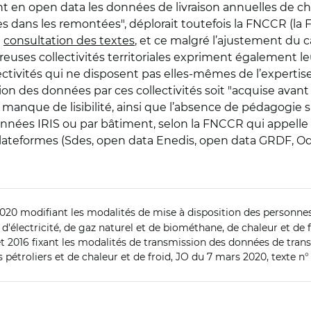
iant en open data les données de livraison annuelles de c
 dans les remontées", déplorait toutefois la FNCCR (la F
n
consultation des textes
, et ce malgré l’ajustement du 
uses collectivités territoriales expriment également le
lectivités qui ne disposent pas elles-mêmes de l’expertis
on des données par ces collectivités soit "acquise avant
anque de lisibilité, ainsi que l’absence de pédagogie sur
nées IRIS ou par bâtiment, selon la FNCCR qui appell
 plateformes (Sdes, open data Enedis, open data GRDF, Odr
020 modifiant les modalités de mise à disposition des personne
n d'électricité, de gaz naturel et de biométhane, de chaleur et de 
et 2016 fixant les modalités de transmission des données de transp
pétroliers et de chaleur et de froid, JO du 7 mars 2020, texte n°