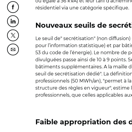
ou égale à 36 kVA) et leur tarif d’achemi
résidentiel via une catégorie spécifique.
Partager cette page sur Facebook
Partager cette page sur Linkedin
Nouveaux seuils de secrét
Partager cette page sur Twitter
Le seuil de" secrétisation" (non diffusio
pour l’information statistique) et par bâ
Partager cette page sur Courriel
53 du code de l’énergie). Le nombre de 
divulguées passe ainsi de 10 à 9 points. 
bâtiments supplémentaires. A la maille de 
seuil de secrétisation dédié". La définitio
professionnels (50 MWh/an), "permet à la
structure des règles en vigueur", estim
professionnels, que celles applicables au
Faible appropriation des