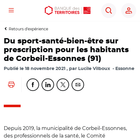
Menu
Aller
Aller
Ouvrir
Rechercher
au
au
les
contenu
menu
outils
Retours d'expérience
principal
principal
d'accessibilité
Du sport-santé-bien-être sur
prescription pour les habitants
de Corbeil-Essonnes (91)
Publié le
18 novembre 2021
par
Lucile Vilboux
Essonne
Lancer l'impression
Partager cette page sur Facebook
Partager cette page sur Linkedin
Partager cette page sur Twitter
Partager cette page sur Co
Depuis 2019, la municipalité de Corbeil-Essonnes,
des professionnels de la santé, le Comité