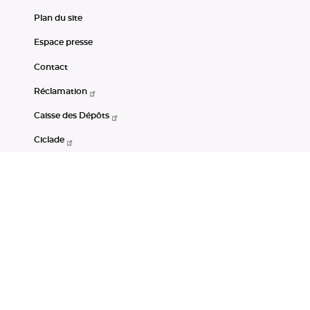
Plan du site
Espace presse
Contact
Réclamation
Caisse des Dépôts
Ciclade
CDC-Net
Consignations
Portail Open Data CDC
Restez connectés
LinkedIn
Youtube
Instagram
RSS