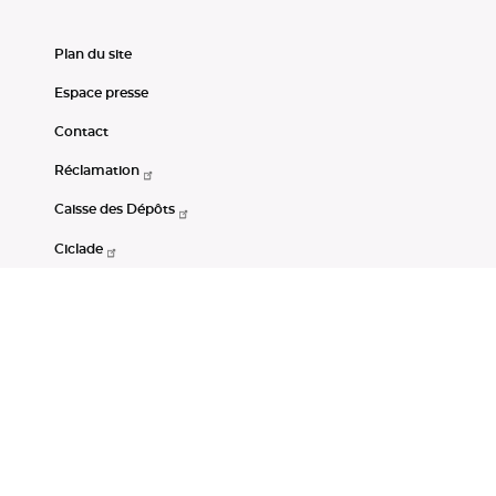
Plan du site
Espace presse
Contact
Réclamation
Caisse des Dépôts
Ciclade
CDC-Net
Consignations
Portail Open Data CDC
Restez connectés
LinkedIn
Youtube
Instagram
RSS