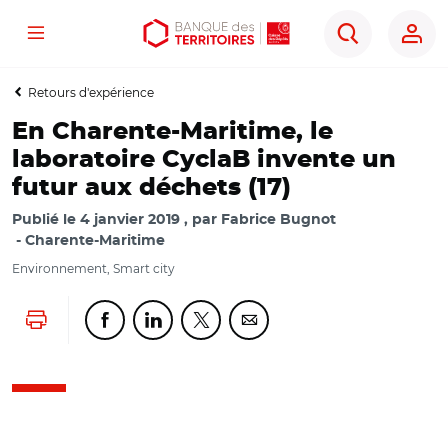
Menu
Aller
Aller
Ouvrir
Rechercher
au
au
les
contenu
menu
outils
Retours d'expérience
principal
principal
d'accessibilité
En Charente-Maritime, le
laboratoire CyclaB invente un
futur aux déchets (17)
Publié le
4 janvier 2019
par
Fabrice Bugnot
Charente-Maritime
Environnement, Smart city
Lancer l'impression
Partager cette page sur Facebook
Partager cette page sur Linkedin
Partager cette page sur Twitter
Partager cette page sur Co