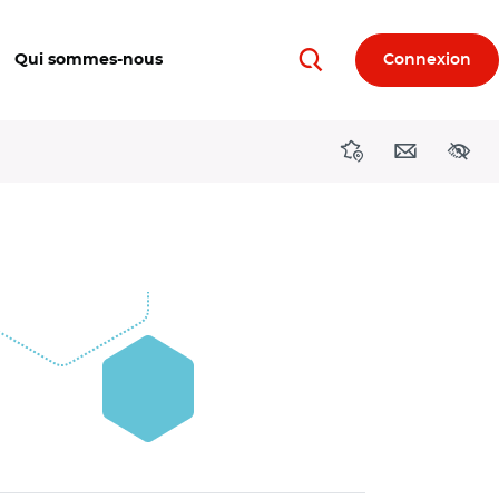
Qui sommes-nous
Connexion
Rechercher
Directions région
Contact
Acces