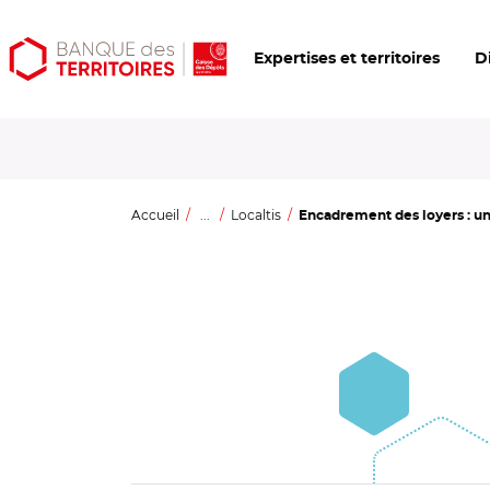
Aller
Aller
Ouvrir
Expertises et territoires
D
au
au
les
contenu
menu
outils
principal
principal
d'accessibilité
Accueil
...
Localtis
Encadrement des loyers : un d