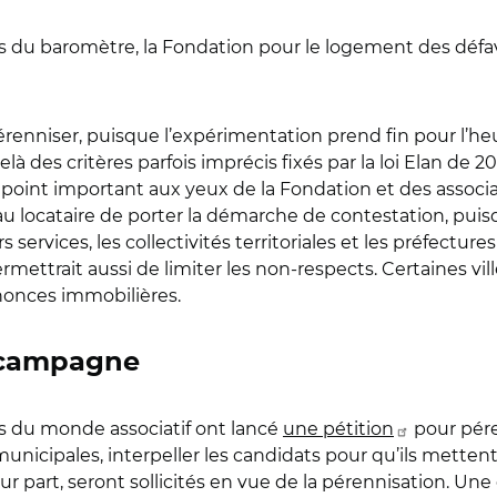
res du baromètre, la Fondation pour le logement des défa
le pérenniser, puisque l’expérimentation prend fin pour l
delà des critères parfois imprécis fixés par la loi Elan de 2
 point important aux yeux de la Fondation et des associa
au locataire de porter la démarche de contestation, puisq
services, les collectivités territoriales et les préfecture
ermettrait aussi de limiter les non-respects. Certaines vi
nnonces immobilières.
 campagne
ts du monde associatif ont lancé
une pétition
pour pére
 municipales, interpeller les candidats pour qu’ils mette
leur part, seront sollicités en vue de la pérennisation. Un