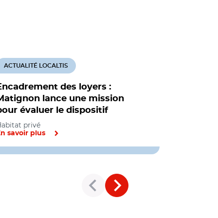
ACTUALITÉ LOCALTIS
ACTUALITÉ
Encadrement des loyers :
Encadrem
Matignon lance une mission
dispositi
pour évaluer le dispositif
commune
abitat privé
Habitat priv
n savoir plus
En savoir pl