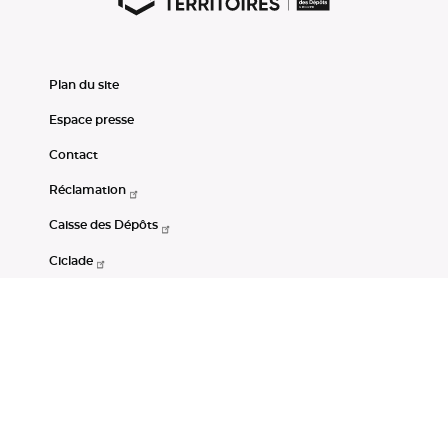
Plan du site
Espace presse
Contact
Réclamation
Caisse des Dépôts
Ciclade
CDC-Net
Consignations
Portail Open Data CDC
Restez connectés