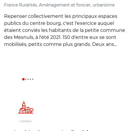
France Ruralités, Aménagement et foncier, urbanisme
C
é
Repenser collectivement les principaux espaces
L
publics du centre bourg, c'est l'exercice auquel
2
étaient conviés les habitants de la petite commune
C
des Mesnuls, à l'été 2021. 150 d'entre eux se sont
p
mobilisés, petits comme plus grands. Deux ans…
d