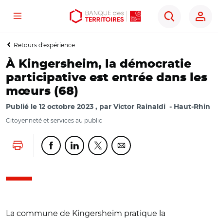
Menu
Aller
Aller
Ouvrir
Rechercher
au
au
les
contenu
menu
outils
Retours d'expérience
principal
principal
d'accessibilité
À Kingersheim, la démocratie
participative est entrée dans les
mœurs (68)
Publié le
12 octobre 2023
par
Victor Rainaldi
Haut-Rhin
Citoyenneté et services au public
Lancer l'impression
Partager cette page sur Facebook
Partager cette page sur Linkedin
Partager cette page sur Twitter
Partager cette page sur Co
La commune de Kingersheim pratique la