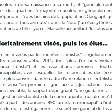
musulman de sa naissance à sa mort", et "généralemen
 dans des quartiers à majorité musulmane généralement 
, en "répondant à des besoins de la population". Géographi
ssociatif tous azimuts"), dans le Nord ("un écosytème ab
ions de Lille, Lyon et Marseille accueillant "les plus anc
ioritairement visés, puis les élus…
emiers investis par les menées islamistes", singulièrement
(815 recensées début 2014, dont "plus d'un tiers évol
ance frériste") et les associations sportives – foo
unicipalités, avec lesquelles les responsables des éc
 le plus souvent dans le cadre d'une relation clientéliste
nt ainsi "en première ligne face à [c]es acteurs assoc
ns favorable, le rapport dépeignant "une gradation all
 gestion électoraliste de la communauté musulmane". Da
, à partir des années 1990, un 'islam municipal', à l'initi
t du maire est également le secrétaire général de l'assoc