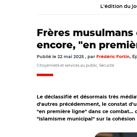
L'édition du jo
Frères musulmans et
encore, "en premiè
Publié le
22 mai 2025
par
Frédéric Fortin
, É
Citoyenneté et services au public, Sécurité
Le déclassifié et désormais très médi
d'autres précédemment, le constat d'une
"en première ligne" dans ce combat… qua
"islamisme municipal" sur la cohésion n
© Capture vidéo Sé