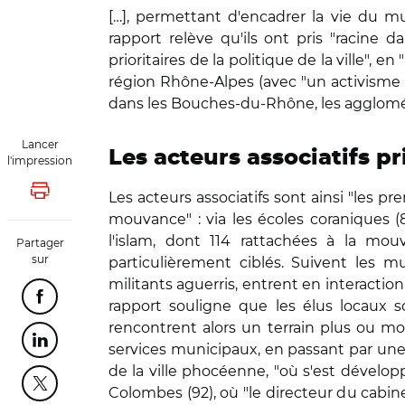
[…], permettant d'encadrer la vie du 
rapport relève qu'ils ont pris "racine
prioritaires de la politique de la ville"
région Rhône-Alpes (avec "un activisme a
dans les Bouches-du-Rhône, les agglomérat
Lancer
Les acteurs associatifs pr
l'impression
Les acteurs associatifs sont ainsi "les pr
Lancer l'impression
mouvance" : via les écoles coraniques 
l'islam, dont 114 rattachées à la mouv
Partager
sur
particulièrement ciblés. Suivent les m
militants aguerris, entrent en interaction,
Partager cette page sur Facebook
rapport souligne que les élus locaux so
rencontrent alors un terrain plus ou moi
Partager cette page sur Linkedin
services municipaux, en passant par une
de la ville phocéenne, "où s'est développé
Partager cette page sur Twitter
Colombes (92), où "le directeur du cabine