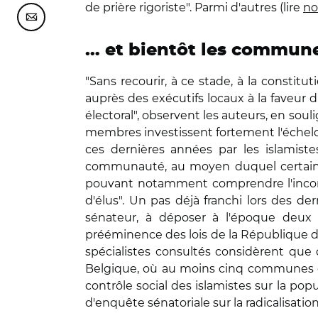
de prière rigoriste". Parmi d'autres (lire
no
Partager cette page sur Courriel
… et bientôt les commun
"Sans recourir, à ce stade, à la constitu
auprès des exécutifs locaux à la faveur
électoral", observent les auteurs, en soul
membres investissent fortement l'échelon
ces dernières années par les islamiste
communauté, au moyen duquel certains él
pouvant notamment comprendre l'incorpor
d'élus". Un pas déjà franchi lors des dern
sénateur, à déposer à l'époque deux pr
prééminence des lois de la République d'
spécialistes consultés considèrent que d
Belgique, où au moins cinq communes de l
contrôle social des islamistes sur la pop
d'enquête sénatoriale sur la radicalisation