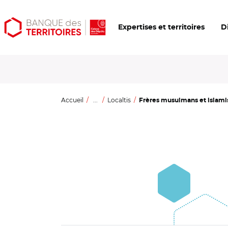
Aller
Aller
Ouvrir
Expertises et territoires
D
au
au
les
contenu
menu
outils
principal
principal
d'accessibilité
Accueil
...
Localtis
Frères musulmans et islamism