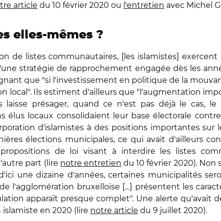
tre article
du 10 février 2020 ou
l'entretien
avec Michel G
es elles-mêmes ?
tion de listes communautaires, [les islamistes] exercent 
 d'une stratégie de rapprochement engagée dès les année
ignant que "si l'investissement en politique de la mouvanc
 local". Ils estiment d'ailleurs que "l'augmentation im
s laisse présager, quand ce n'est pas déjà le cas, le
us locaux consolidaient leur base électorale contre a
ation d'islamistes à des positions importantes sur les
ières élections municipales, ce qui avait d'ailleurs cond
opositions de loi visant à interdire les listes com
autre part (lire
notre entretien
du 10 février 2020). Non 
'ici une dizaine d'années, certaines municipalités sero
'agglomération bruxelloise […] présentent les caractér
ulation apparaît presque complet". Une alerte qu'avait d
 islamiste en 2020 (lire
notre article
du 9 juillet 2020).