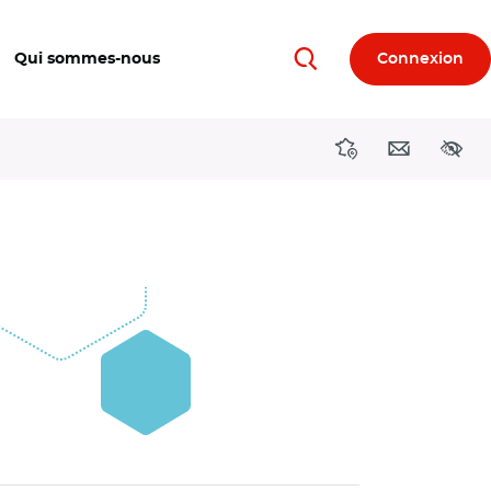
Qui sommes-nous
Connexion
Rechercher
Directions région
Contact
Acces