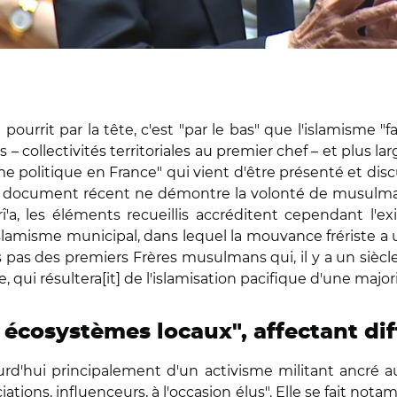
ourrit par la tête, c'est "par le bas" que l'islamisme "f
s – collectivités territoriales au premier chef – et plus 
 politique en France" qui vient d'être présenté et discu
n document récent ne démontre la volonté de musulman
rî'a, les éléments recueillis accréditent cependant l
lamisme municipal, dans lequel la mouvance frériste a un
 pas des premiers Frères musulmans qui, il y a un sièc
ui résultera[it] de l'islamisation pacifique d'une majori
écosystèmes locaux", affectant dif
ourd'hui principalement d'un activisme militant ancré a
sociations, influenceurs, à l'occasion élus". Elle se fait 