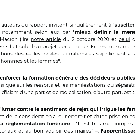
 auteurs du rapport invitent singulièrement à "
suscite
e notamment selon eux par "
mieux définir la men
Macron (lire
notre article
du 2 octobre 2020 et
celui
d
sif et subtil du projet porté par les Frères musulmans
ions des règles locales ou nationales s'appliquant à 
 les hommes et les femmes".
renforcer la formation générale des décideurs public
insi que sur les ressorts et les manifestations du sépara
'islam d'une part et de radicalisation, d'autre part, est t
"
lutter contre le sentiment de rejet qui irrigue les 
ant de la considération à leur endroit et d'une prise en co
– "Il est très mal compri
la réglementation funéraire
itoriaux et au bon vouloir des maires" –,
l'apprentissa