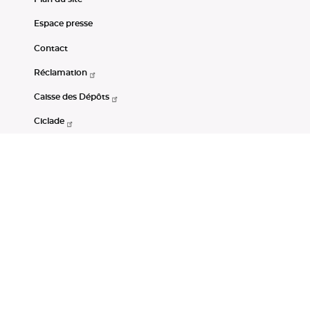
Espace presse
Contact
Réclamation
Caisse des Dépôts
Ciclade
CDC-Net
Consignations
Portail Open Data CDC
Restez connectés
LinkedIn
Youtube
Instagram
RSS