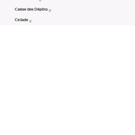
Caisse des Dépôts
Ciclade
CDC-Net
Consignations
Portail Open Data CDC
Restez connectés
LinkedIn
Youtube
Instagram
RSS
Mentions légales
CGU
Données personnelles
Accessibilité : non conforme
DSP2
Instruments financiers
Gestion des cookies