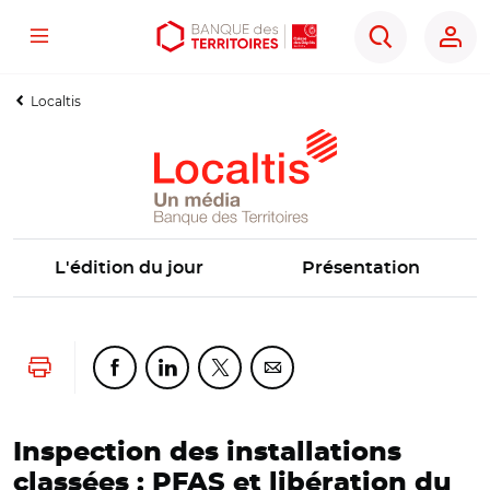
Menu
Aller
Aller
Ouvrir
Rechercher
au
au
les
contenu
menu
outils
Localtis
principal
principal
d'accessibilité
L'édition du jour
Présentation
Lancer l'impression
Partager cette page sur Facebook
Partager cette page sur Linkedin
Partager cette page sur Twitter
Partager cette page sur Co
Inspection des installations
classées : PFAS et libération du