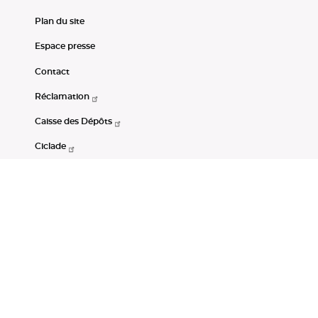
Plan du site
Espace presse
Contact
Réclamation
Caisse des Dépôts
Ciclade
CDC-Net
Consignations
Portail Open Data CDC
Restez connectés
LinkedIn
Youtube
Instagram
RSS