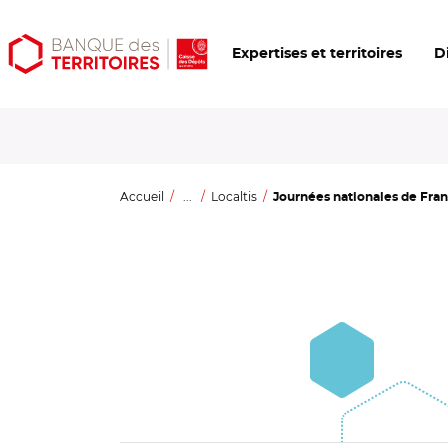
Aller
Aller
Ouvrir
Expertises et territoires
D
au
au
les
contenu
menu
outils
principal
principal
d'accessibilité
Accueil
...
Localtis
Journées nationales de France