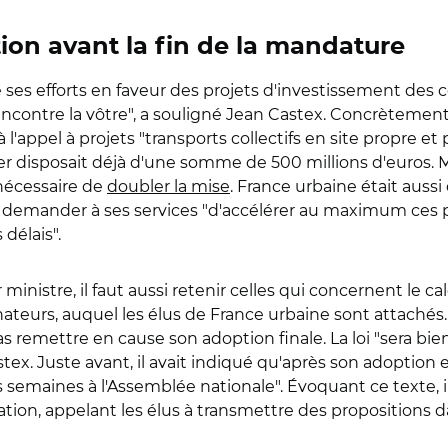
ption avant la fin de la mandature
e ses efforts en faveur des projets d'investissement des c
 rencontre la vôtre", a souligné Jean Castex. Concrètemen
 l'appel à projets "transports collectifs en site propre 
er disposait déjà d'une somme de 500 millions d'euros. 
 nécessaire de
doubler la mise
. France urbaine était aussi d
lait demander à ses services "d'accélérer au maximum ces
délais".
istre, il faut aussi retenir celles qui concernent le cal
nateurs, auquel les élus de France urbaine sont attachés.
as remettre en cause son adoption finale. La loi "sera bien 
ex. Juste avant, il avait indiqué qu'après son adoption e
s semaines à l'Assemblée nationale". Évoquant ce texte, il
cation, appelant les élus à transmettre des propositions 