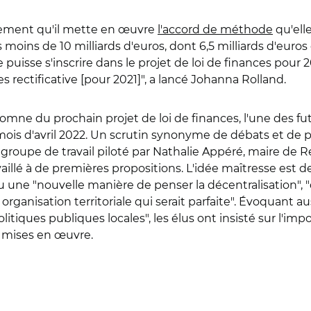
nement qu'il mette en œuvre
l'accord de méthode
qu'elle
as moins de 10 milliards d'euros, dont 6,5 milliards d'euro
puisse s'inscrire dans le projet de loi de finances pour
es rectificative [pour 2021]", a lancé Johanna Rolland.
tomne du prochain projet de loi de finances, l'une des f
u mois d'avril 2022. Un scrutin synonyme de débats et de p
n groupe de travail piloté par Nathalie Appéré, maire de 
vaillé à de premières propositions. L'idée maîtresse est 
u une "nouvelle manière de penser la décentralisation",
ne organisation territoriale qui serait parfaite". Évoquant 
politiques publiques locales", les élus ont insisté sur l'i
t mises en œuvre.