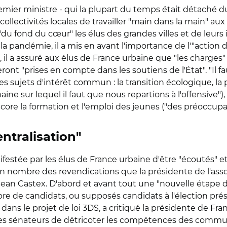
ier ministre - qui la plupart du temps était détaché du t
s collectivités locales de travailler "main dans la main" au
u fond du cœur" les élus des grandes villes et de leurs
 la pandémie, il a mis en avant l'importance de l'"action 
 il a assuré aux élus de France urbaine que "les charges" 
nt "prises en compte dans les soutiens de l'État". "Il fau
s sujets d'intérêt commun : la transition écologique, la pol
e sur lequel il faut que nous repartions à l'offensive"), la
 encore la formation et l'emploi des jeunes ("des préoccupat
ntralisation"
nifestée par les élus de France urbaine d'être "écoutés" 
bon nombre des revendications que la présidente de l'ass
Jean Castex. D'abord et avant tout une "nouvelle étape de 
 de candidats, ou supposés candidats à l'élection présid
dans le projet de loi 3DS, a critiqué la présidente de Fran
 les sénateurs de détricoter les compétences des commu