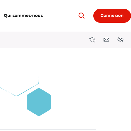
Qui sommes-nous
Connexion
Rechercher
Directions région
Contact
Acces