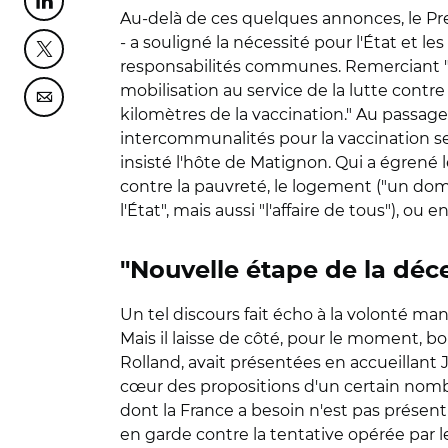
Partager cette page sur Linkedin
Au-delà de ces quelques annonces, le Prem
- a souligné la nécessité pour l'État et le
Partager cette page sur Twitter
responsabilités communes. Remerciant "d
mobilisation au service de la lutte contre
Partager cette page sur Courriel
kilomètres de la vaccination." Au passage,
intercommunalités pour la vaccination sero
insisté l'hôte de Matignon. Qui a égrené le
contre la pauvreté, le logement ("un domain
l'État", mais aussi "l'affaire de tous"), ou
"Nouvelle étape de la déce
Un tel discours fait écho à la volonté ma
Mais il laisse de côté, pour le moment, 
Rolland, avait présentées en accueillant 
cœur des propositions d'un certain nombre
dont la France a besoin n'est pas présent 
en garde contre la tentative opérée par