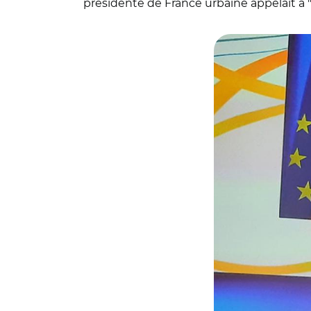
présidente de France urbaine appelait à 
© MML pour Localti