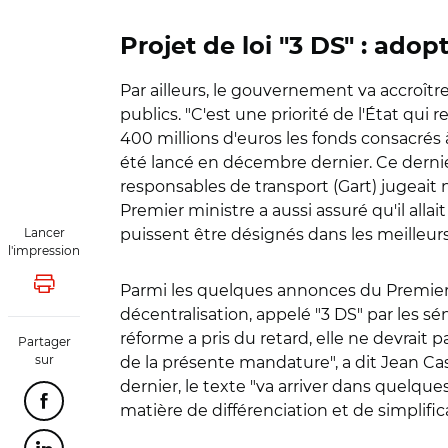
Projet de loi "3 DS" : ado
Par ailleurs, le gouvernement va accroîtr
publics. "C'est une priorité de l'État qui
400 millions d'euros les fonds consacrés à
été lancé en décembre dernier. Ce derni
responsables de transport (Gart) jugeait
Premier ministre a aussi assuré qu'il al
Lancer
puissent être désignés dans les meilleurs 
l'impression
Parmi les quelques annonces du Premier min
Lancer l'impression
décentralisation, appelé "3 DS" par les sé
réforme a pris du retard, elle ne devrait p
Partager
sur
de la présente mandature", a dit Jean Cast
dernier, le texte "va arriver dans quelque
Partager cette page sur Facebook
matière de différenciation et de simplifi