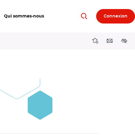
Qui sommes-nous
Connexion
Rechercher
Directions région
Contact
Acces