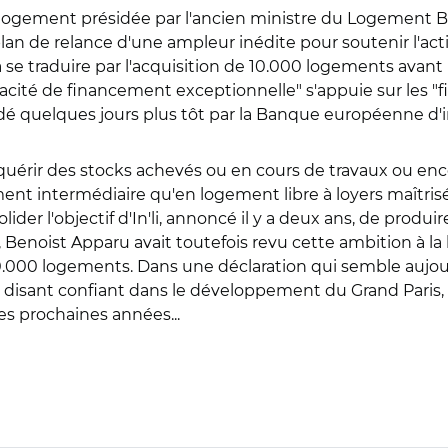
ion logement présidée par l'ancien ministre du Logemen
 de relance d'une ampleur inédite pour soutenir l'activ
 se traduire par l'acquisition de 10.000 logements avant
acité de financement exceptionnelle" s'appuie sur les "fi
rdé quelques jours plus tôt par la Banque européenne d'
uérir des stocks achevés ou en cours de travaux ou enco
nt intermédiaire qu'en logement libre à loyers maîtrisés
solider l'objectif d'In'li, annoncé il y a deux ans, de pro
d, Benoist Apparu avait toutefois revu cette ambition à l
0.000 logements. Dans une déclaration qui semble aujour
 disant confiant dans le développement du Grand Paris, "
es prochaines années...