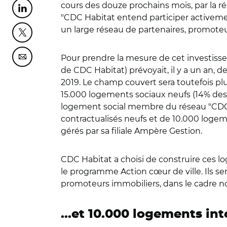
cours des douze prochains mois, par la 
Partager cette page sur Linkedin
"CDC Habitat entend participer activeme
un large réseau de partenaires, promote
Partager cette page sur Twitter
Pour prendre la mesure de cet investis
Partager cette page sur Courriel
de CDC Habitat) prévoyait, il y a un an, d
2019. Le champ couvert sera toutefois plu
15.000 logements sociaux neufs (14% des
logement social membre du réseau "CDC H
contractualisés neufs et de 10.000 logem
gérés par sa filiale Ampère Gestion.
CDC Habitat a choisi de construire ces l
le programme Action cœur de ville. Ils 
promoteurs immobiliers, dans le cadre n
...et 10.000 logements i