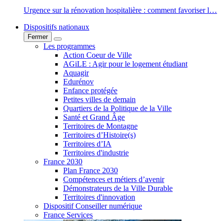
Urgence sur la rénovation hospitalière : comment favoriser l…
Dispositifs nationaux
Fermer
Fermer
Dispositifs nationaux
Dispositifs nationaux
Les programmes
Action Coeur de Ville
AGiLE : Agir pour le logement étudiant
Aquagir
Edurénov
Enfance protégée
Petites villes de demain
Quartiers de la Politique de la Ville
Santé et Grand Âge
Territoires de Montagne
Territoires d’Histoire(s)
Territoires d’IA
Territoires d'industrie
France 2030
Plan France 2030
Compétences et métiers d’avenir
Démonstrateurs de la Ville Durable
Territoires d'innovation
Dispositif Conseiller numérique
France Services