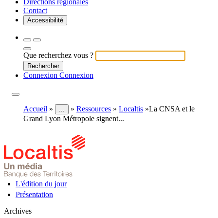
Directions régionales
Contact
Accessibilité
Rechercher
Rechercher
Close Search Window
Que recherchez vous ?
Rechercher
Connexion
Connexion
Directions régionales
Contact
Accessibilité
Accueil
Ressources
Localtis
La CNSA et le
...
Grand Lyon Métropole signent...
L'édition du jour
Présentation
Archives