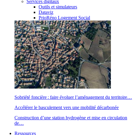
Services digitaux
Outils et simulateurs
Dataviz
PrioRéno Logement Social
Sobriété foncière : faire évoluer l’aménagement du territoire…
Accélérer le basculement vers une mobilité décarbonée
Construction d’une station hydrogène et mise en circulation
de…
Ressources