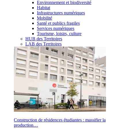
Environnement et biodiversité
Habitat
Infrastructures numériques
Mobilité
Santé et publics fragiles
Services numériques
Tourisme, loisirs, culture
HUB des Territoires
LAB des Territoires
Construction de résidences étudiantes : massifier la
production…