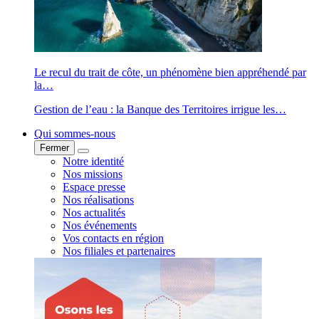
Le recul du trait de côte, un phénomène bien appréhendé par
la…
Gestion de l’eau : la Banque des Territoires irrigue les…
Qui sommes-nous
Fermer
Fermer
Qui sommes-nous
Qui sommes-nous
Notre identité
Nos missions
Espace presse
Nos réalisations
Nos actualités
Nos événements
Vos contacts en région
Nos filiales et partenaires