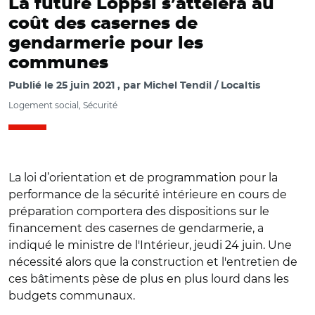
La future Loppsi s’attèlera au
coût des casernes de
gendarmerie pour les
communes
Publié le
25 juin 2021
par
Michel Tendil / Localtis
Logement social, Sécurité
La loi d’orientation et de programmation pour la
performance de la sécurité intérieure en cours de
préparation comportera des dispositions sur le
financement des casernes de gendarmerie, a
indiqué le ministre de l'Intérieur, jeudi 24 juin. Une
nécessité alors que la construction et l'entretien de
ces bâtiments pèse de plus en plus lourd dans les
budgets communaux.
© Google street/ Caserne de gendarmerie d'Étupes,
Bourgogne-Franche-Comté