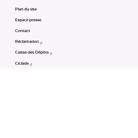
Plan du site
Espace presse
Contact
Réclamation
Caisse des Dépôts
Ciclade
CDC-Net
Consignations
Portail Open Data CDC
Restez connectés
LinkedIn
Youtube
Instagram
RSS