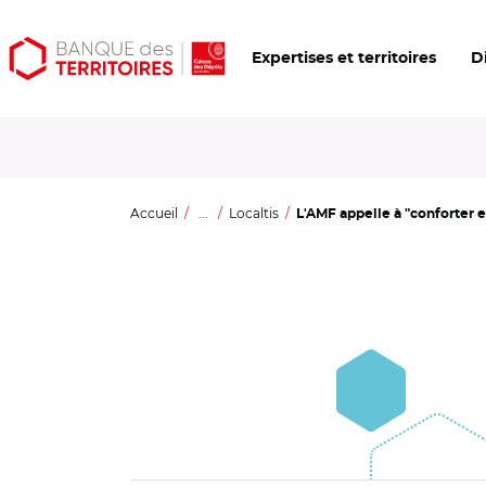
Aller
Aller
Ouvrir
Expertises et territoires
D
au
au
les
contenu
menu
outils
principal
principal
d'accessibilité
Accueil
...
Localtis
L'AMF appelle à "conforter e