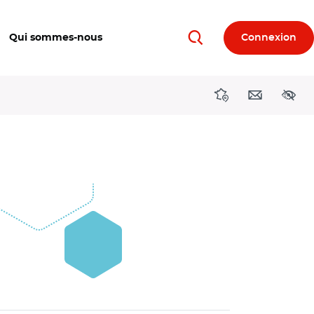
Qui sommes-nous
Connexion
Rechercher
Directions région
Contact
Acces