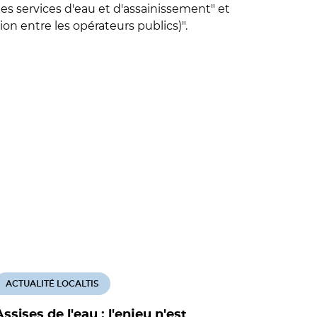
des services d'eau et d'assainissement" et
on entre les opérateurs publics)".
ACTUALITÉ LOCALTIS
ACTUALITÉ
Assises de l'eau : l'enjeu n'est
Une miss