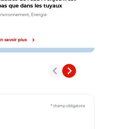
pas que dans les tuyaux
réclame "
protéger 
nvironnement, Energie
Environneme
foncier, urb
n savoir plus
En savoir pl
*
champ obligatoire