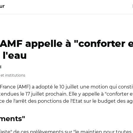
ur
'AMF appelle à "conforter 
 l'eau
d
et institutions
France (AMF) a adopté le 10 juillet une motion qui const
ndues le 17 juillet prochain. Elle y appelle à "conforter 
ce de l'arrêt des ponctions de l'Etat sur le budget des ag
ements"
éfaste" de ces prélèvements sur "le maintien pour toutes