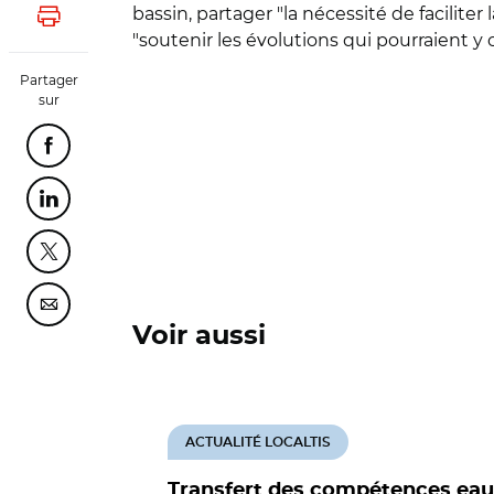
bassin, partager "la nécessité de facilit
Lancer l'impression
"soutenir les évolutions qui pourraient y
Partager
sur
Partager cette page sur Facebook
Partager cette page sur Linkedin
Partager cette page sur Twitter
Partager cette page sur Courriel
Voir aussi
ACTUALITÉ LOCALTIS
Transfert des compétences eau