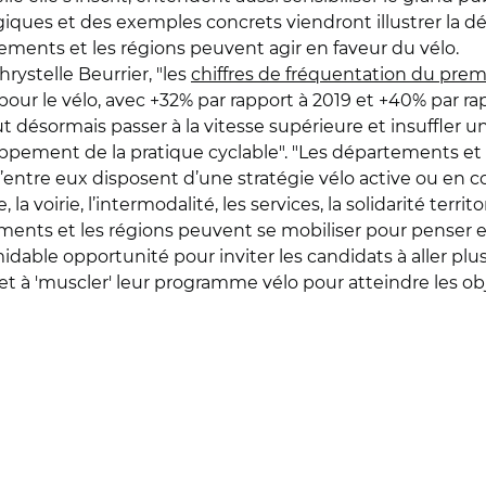
iques et des exemples concrets viendront illustrer la
nts et les régions peuvent agir en faveur du vélo.
hrystelle Beurrier, "les
chiffres de fréquentation du prem
our le vélo, avec +32% par rapport à 2019 et +40% par ra
t désormais passer à la vitesse supérieure et insuffle
oppement de la pratique cyclable". "Les départements et l
entre eux disposent d’une stratégie vélo active ou en cou
la voirie, l’intermodalité, les services, la solidarité terri
ments et les régions peuvent se mobiliser pour penser et
ble opportunité pour inviter les candidats à aller plus 
, et à 'muscler' leur programme vélo pour atteindre les o