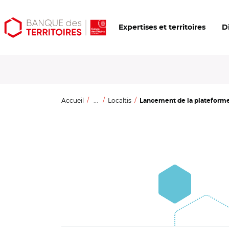
Aller
Aller
Ouvrir
Expertises et territoires
D
au
au
les
contenu
menu
outils
principal
principal
d'accessibilité
Accueil
...
Localtis
Lancement de la plateforme "