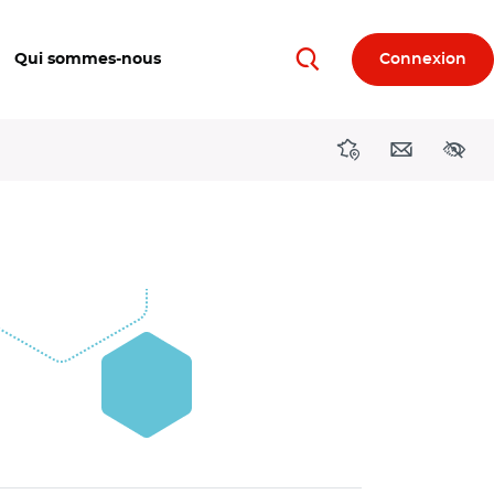
Qui sommes-nous
Connexion
Rechercher
Directions région
Contact
Acces