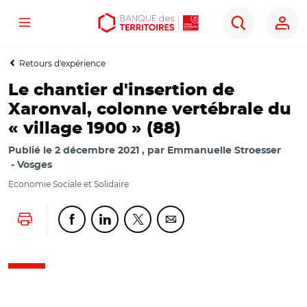
Menu
Aller
Aller
Ouvrir
Rechercher
au
au
les
contenu
menu
outils
Retours d'expérience
principal
principal
d'accessibilité
Le chantier d'insertion de
Xaronval, colonne vertébrale du
« village 1900 » (88)
Publié le
2 décembre 2021
par
Emmanuelle Stroesser
Vosges
Economie Sociale et Solidaire
Lancer l'impression
Partager cette page sur Facebook
Partager cette page sur Linkedin
Partager cette page sur Twitter
Partager cette page sur Co