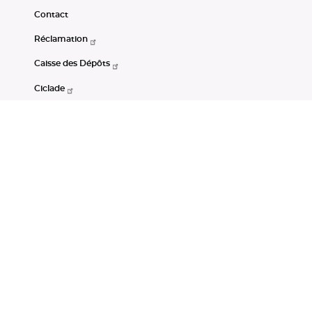
Contact
Réclamation
Caisse des Dépôts
Ciclade
CDC-Net
Consignations
Portail Open Data CDC
Restez connectés
LinkedIn
Youtube
Instagram
RSS
Mentions légales
CGU
Données personnelles