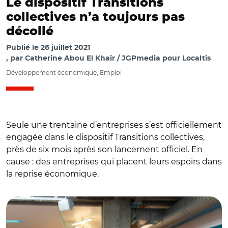
Le dispositif Transitions
collectives n’a toujours pas
décollé
Publié le
26 juillet 2021
par
Catherine Abou El Khair / JGPmedia pour Localtis
Développement économique, Emploi
Seule une trentaine d’entreprises s’est officiellement
engagée dans le dispositif Transitions collectives,
près de six mois après son lancement officiel. En
© @Elisabeth_Borne/ Le 7 avril, Elisabeth Borne
cause : des entreprises qui placent leurs espoirs dans
rencontrait des salariées de Derichebourg qui s’engagent
la reprise économique.
dans un parcours de formation pour devenir aides-
soignantes chez Korian