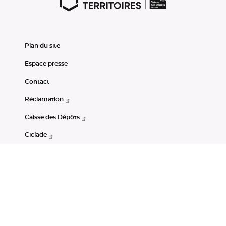
Plan du site
Espace presse
Contact
Réclamation
Caisse des Dépôts
Ciclade
CDC-Net
Consignations
Portail Open Data CDC
Restez connectés