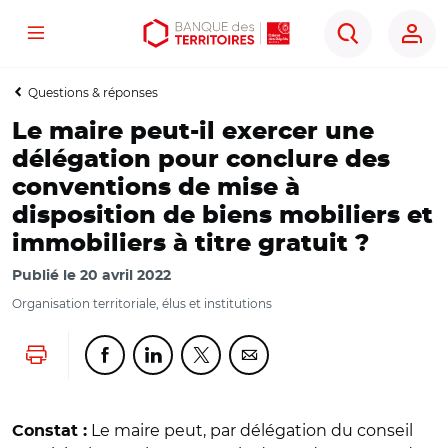
Menu
Aller
Aller
Ouvrir
Rechercher
au
au
les
contenu
menu
outils
Questions & réponses
principal
principal
d'accessibilité
Le maire peut-il exercer une
délégation pour conclure des
conventions de mise à
disposition de biens mobiliers et
immobiliers à titre gratuit ?
Publié le
20 avril 2022
Organisation territoriale, élus et institutions
Lancer l'impression
Partager cette page sur Facebook
Partager cette page sur Linkedin
Partager cette page sur Twitter
Partager cette page sur Co
Le maire peut, par délégation du conseil
Constat :