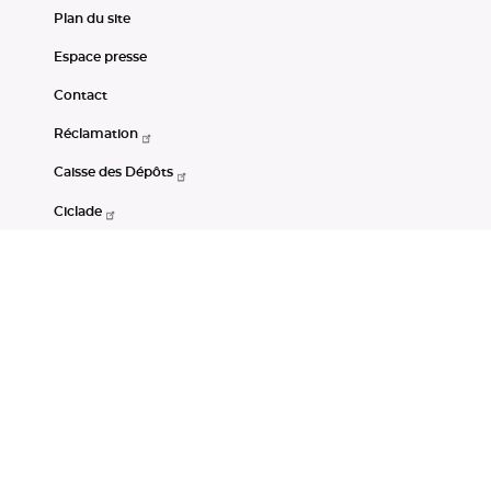
Plan du site
Espace presse
Contact
Réclamation
Caisse des Dépôts
Ciclade
CDC-Net
Consignations
Portail Open Data CDC
Restez connectés
LinkedIn
Youtube
Instagram
RSS