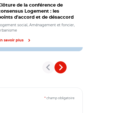
Clôture de la conférence de
Questions
consensus Logement : les
l'Assembl
points d'accord et de désaccord
national
ogement social, Aménagement et foncier,
Social, Amé
urbanisme
urbanisme, L
la ville, Coh
n savoir plus
En savoir pl
*
champ obligatoire