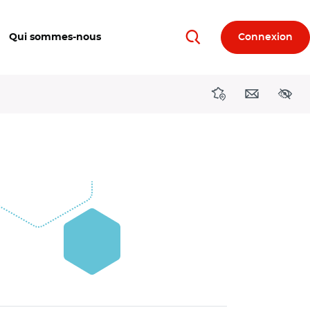
Qui sommes-nous
Connexion
Rechercher
Directions région
Contact
Acces