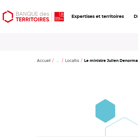
Aller
Aller
Ouvrir
Expertises et territoires
D
au
au
les
contenu
menu
outils
principal
principal
d'accessibilité
Accueil
...
Localtis
Le ministre Julien Denorma