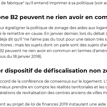
e fabrique" qu'il entend imprimer à sa politique (voir a
zone B2 peuvent ne rien avoir en c
ur égratigner la politique de zonage des aides aux logem
 de le remettre en cause. En janvier dernier, lors du débat
 dit qu'il "ne l'aime pas du tout pour une raison très si
rritoires ; mais les sujets dont on parle sont des sujets d
one B2 peuvent ne rien avoir en commun en termes d'amé
ous du 18 janvier 2018).
 dispositif de défiscalisation non 
'accord de la conférence de consensus sur le logement. L'i
ieux prendre en compte les réalités territoriales et les
tions de revitalisation des centres anciens de villes 
 au projet de loi de finances 2019 instaurant une aide f