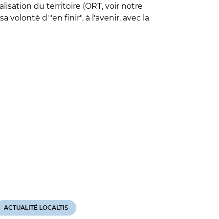
lisation du territoire (ORT, voir notre
olonté d'"en finir", à l'avenir, avec la
ACTUALITÉ LOCALTIS
ACTUALITÉ