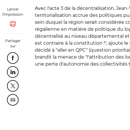
Avec l'acte 3 de la décentralisation, Jea
Lancer
l'impression
territorialisation accrue des politiques pu
sein duquel la région serait considérée 
Lancer l'impression
régalienne en matière de politique du loge
décentralisé au niveau départemental et co
Partager
est contraire à la constitution !", ajoute
sur
décidé à "aller en QPC" (question priorita
brandit la menace de "l'attribution des l
Partager cette page sur Facebook
une perte d'autonomie des collectivités te
Partager cette page sur Linkedin
Partager cette page sur Twitter
Partager cette page sur Courriel