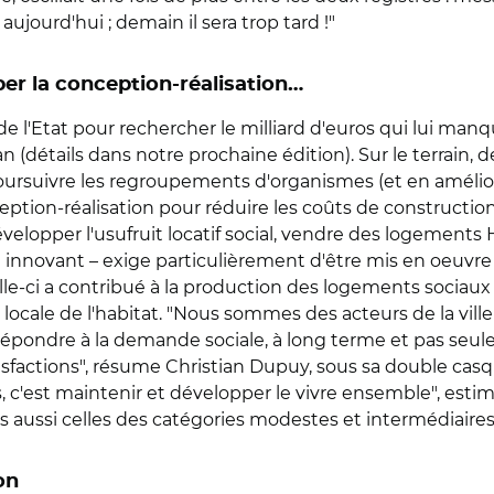
ujourd'hui ; demain il sera trop tard !"
per la conception-réalisation…
de l'Etat pour rechercher le milliard d'euros qui lui manqu
détails dans notre prochaine édition). Sur le terrain, de
poursuivre les regroupements d'organismes (et en amélior
ption-réalisation pour réduire les coûts de construction
développer l'usufruit locatif social, vendre des logements
i innovant – exige particulièrement d'être mis en oeuvre e
-ci a contribué à la production des logements sociaux e
 locale de l'habitat. "Nous sommes des acteurs de la ville
 répondre à la demande sociale, à long terme et pas seu
atisfactions", résume Christian Dupuy, sous sa double ca
 c'est maintenir et développer le vivre ensemble", esti
s aussi celles des catégories modestes et intermédiaires
on