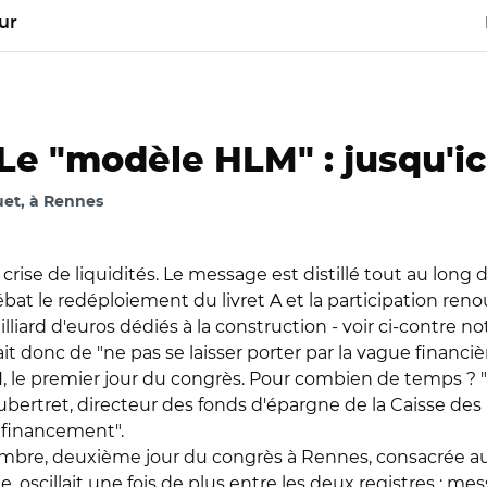
ur
Le "modèle HLM" : jusqu'ici
uet, à Rennes
se de liquidités. Le message est distillé tout au long 
ébat le redéploiement du livret A et la participation re
lliard d'euros dédiés à la construction - voir ci-contre 
donc de "ne pas se laisser porter par la vague financièr
 le premier jour du congrès. Pour combien de temps ? "Il 
ertret, directeur des fonds d'épargne de la Caisse des D
 financement".
mbre, deuxième jour du congrès à Rennes, consacrée au
 oscillait une fois de plus entre les deux registres : m