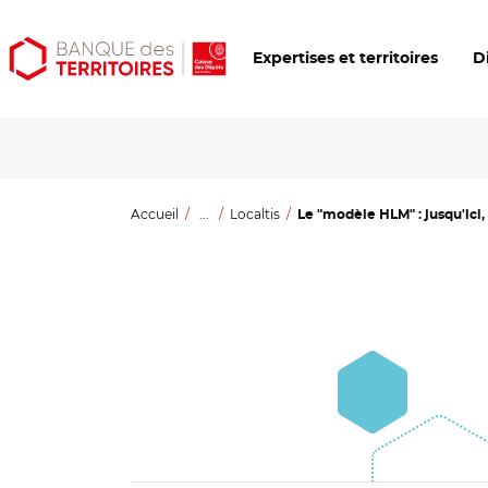
Aller
Aller
Ouvrir
Expertises et territoires
D
au
au
les
contenu
menu
outils
principal
principal
d'accessibilité
Accueil
...
Localtis
Le "modèle HLM" : jusqu'ici, 