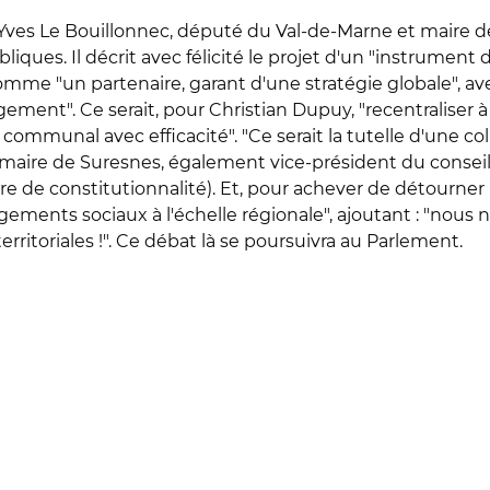
n-Yves Le Bouillonnec, député du Val-de-Marne et maire d
bliques. Il décrit avec félicité le projet d'un "instrument
comme "un partenaire, garant d'une stratégie globale", 
ment". Ce serait, pour Christian Dupuy, "recentraliser à 
mmunal avec efficacité". "Ce serait la tutelle d'une collec
 le maire de Suresnes, également vice-président du consei
ire de constitutionnalité). Et, pour achever de détourner l
ogements sociaux à l'échelle régionale", ajoutant : "nous
rritoriales !". Ce débat là se poursuivra au Parlement.