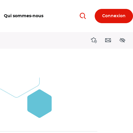
Qui sommes-nous
Connexion
Rechercher
Directions région
Contact
Acces