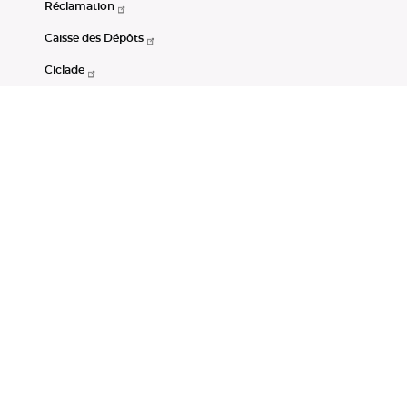
Réclamation
Caisse des Dépôts
Ciclade
CDC-Net
Consignations
Portail Open Data CDC
Restez connectés
LinkedIn
Youtube
Instagram
RSS
Mentions légales
CGU
Données personnelles
Accessibilité : non conforme
DSP2
Instruments financiers
Gestion des cookies