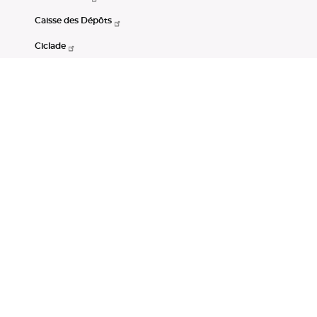
Caisse des Dépôts
Ciclade
CDC-Net
Consignations
Portail Open Data CDC
Restez connectés
LinkedIn
Youtube
Instagram
RSS
Mentions légales
CGU
Données personnelles
Accessibilité : non conforme
DSP2
Instruments financiers
Gestion des cookies