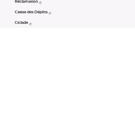
Réclamation
Caisse des Dépôts
Ciclade
CDC-Net
Consignations
Portail Open Data CDC
Restez connectés
LinkedIn
Youtube
Instagram
RSS
Mentions légales
CGU
Données personnelles
Accessibilité : non conforme
DSP2
Instruments financiers
Gestion des cookies