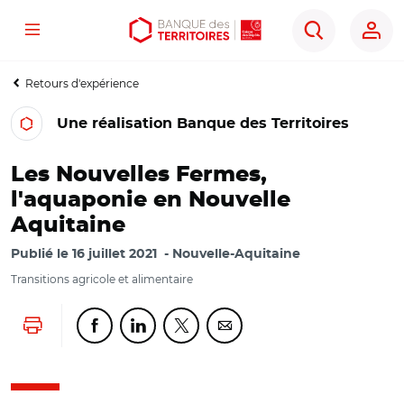
Menu
Aller
Aller
Ouvrir
Rechercher
au
au
les
contenu
menu
outils
Retours d'expérience
principal
principal
d'accessibilité
Une réalisation Banque des Territoires
Les Nouvelles Fermes,
l'aquaponie en Nouvelle
Aquitaine
Publié le
16 juillet 2021
Nouvelle-Aquitaine
Transitions agricole et alimentaire
Lancer l'impression
Partager cette page sur Facebook
Partager cette page sur Linkedin
Partager cette page sur Twitter
Partager cette page sur Co