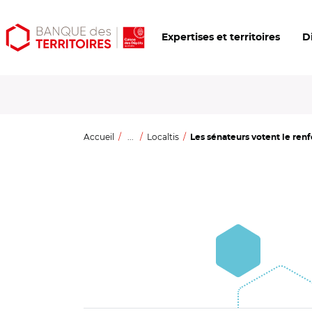
Aller
Aller
Ouvrir
Expertises et territoires
D
au
au
les
contenu
menu
outils
principal
principal
d'accessibilité
Accueil
...
Localtis
Les sénateurs votent le ren