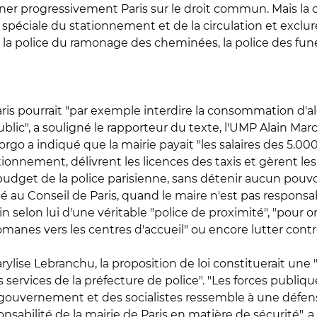
igner progressivement Paris sur le droit commun. Mais la 
ce spéciale du stationnement et de la circulation et exclur
la police du ramonage des cheminées, la police des funér
ris pourrait "par exemple interdire la consommation d'al
blic", a souligné le rapporteur du texte, l'UMP Alain Marc
 Borgo a indiqué que la mairie payait "les salaires des 5.0
tionnement, délivrent les licences des taxis et gèrent les
budget de la police parisienne, sans détenir aucun pouvoir"
té au Conseil de Paris, quand le maire n'est pas responsa
oin selon lui d'une véritable "police de proximité", "pour 
nes vers les centres d'accueil" ou encore lutter contre
arylise Lebranchu, la proposition de loi constituerait une
 services de la préfecture de police". "Les forces publiq
du gouvernement et des socialistes ressemble à une défense
ponsabilité de la mairie de Paris en matière de sécurité", 