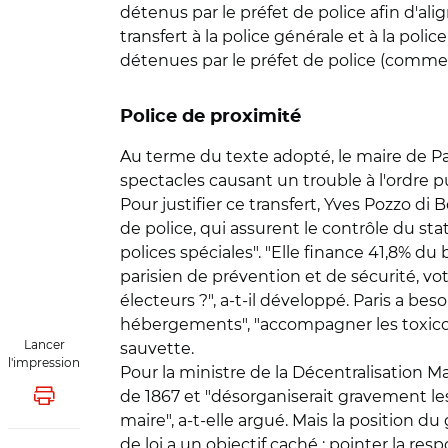
détenus par le préfet de police afin d'al
transfert à la police générale et à la poli
détenues par le préfet de police (comme 
Police de proximité
Au terme du texte adopté, le maire de Pa
spectacles causant un trouble à l'ordre pu
Pour justifier ce transfert, Yves Pozzo di
de police, qui assurent le contrôle du sta
polices spéciales". "Elle finance 41,8% du 
parisien de prévention et de sécurité, vo
électeurs ?", a-t-il développé. Paris a bes
hébergements", "accompagner les toxicoma
Lancer
sauvette.
l'impression
Pour la ministre de la Décentralisation M
de 1867 et "désorganiserait gravement les
Lancer l'impression
maire", a-t-elle argué. Mais la position 
de loi a un objectif caché : pointer la res