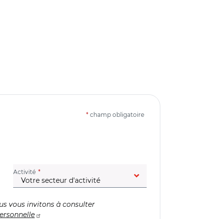
*
champ obligatoire
(champ obligatoire)
Activité
us vous invitons à consulter
ersonnelle