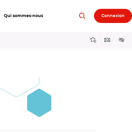
Qui sommes-nous
Connexion
Rechercher
Directions région
Contact
Acces