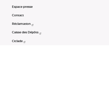
Espace presse
Contact
Réclamation
Caisse des Dépôts
Ciclade
CDC-Net
Consignations
Portail Open Data CDC
Restez connectés
LinkedIn
Youtube
Instagram
RSS