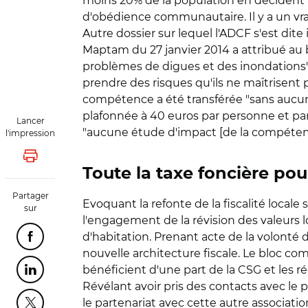
moins 20% de la population en décident a
d'obédience communautaire. Il y a un vrai
Autre dossier sur lequel l'ADCF s'est dite
Maptam du 27 janvier 2014 a attribué au bl
problèmes de digues et des inondations", a
prendre des risques qu'ils ne maîtrisent p
compétence a été transférée "sans aucun 
plafonnée à 40 euros par personne et par
Lancer
"aucune étude d'impact [de la compétence
l'impression
Lancer l'impression
Toute la taxe foncière po
Partager
Evoquant la refonte de la fiscalité local
sur
l'engagement de la révision des valeurs 
d'habitation. Prenant acte de la volonté de
Partager cette page sur Facebook
nouvelle architecture fiscale. Le bloc com
bénéficient d'une part de la CSG et les r
Partager cette page sur Linkedin
Révélant avoir pris des contacts avec le 
le partenariat avec cette autre associat
Partager cette page sur Twitter