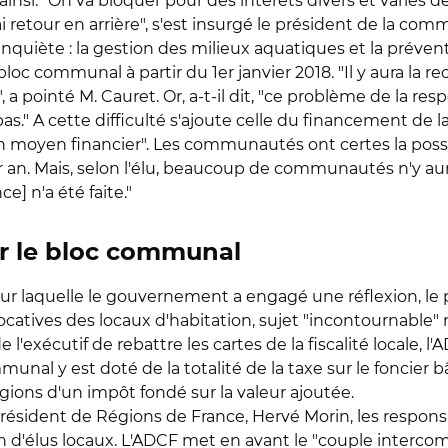
insi. "On va bloquer pour des intérêts divers et variés
 retour en arrière", s'est insurgé le président de la co
 inquiète : la gestion des milieux aquatiques et la préven
oc communal à partir du 1er janvier 2018. "Il y aura la rec
 pointé M. Cauret. Or, a-t-il dit, "ce problème de la respo
as." A cette difficulté s'ajoute celle du financement de l
moyen financier". Les communautés ont certes la possib
 an. Mais, selon l'élu, beaucoup de communautés n'y auro
] n'a été faite."
ur le bloc communal
e sur laquelle le gouvernement a engagé une réflexion, l
locatives des locaux d'habitation, sujet "incontournable
 l'exécutif de rebattre les cartes de la fiscalité locale,
munal y est doté de la totalité de la taxe sur le foncier 
égions d'un impôt fondé sur la valeur ajoutée.
président de Régions de France, Hervé Morin, les responsa
ion d'élus locaux. L'ADCF met en avant le "couple interc