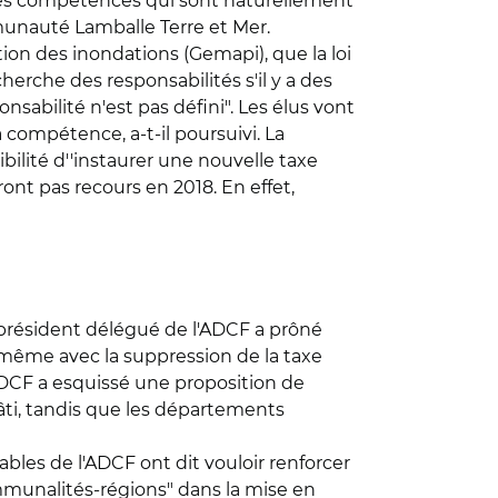
 des compétences qui sont naturellement
mmunauté Lamballe Terre et Mer.
tion des inondations (Gemapi), que la loi
herche des responsabilités s'il y a des
nsabilité n'est pas défini". Les élus vont
a compétence, a-t-il poursuivi. La
ilité d''instaurer une nouvelle taxe
nt pas recours en 2018. En effet,
e président délégué de l'ADCF a prôné
" même avec la suppression de la taxe
 l'ADCF a esquissé une proposition de
bâti, tandis que les départements
bles de l'ADCF ont dit vouloir renforcer
ommunalités-régions" dans la mise en