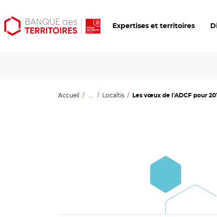
Aller
Aller
Ouvrir
Expertises et territoires
D
au
au
les
contenu
menu
outils
principal
principal
d'accessibilité
Accueil
...
Localtis
Les vœux de l'ADCF pour 2018