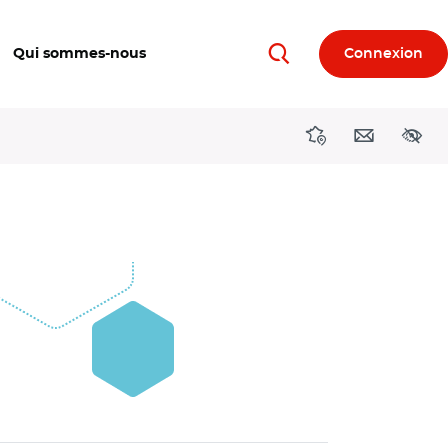
Qui sommes-nous
Connexion
Rechercher
Directions région
Contact
Acces