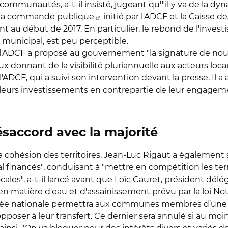
 communautés, a-t-il insisté, jugeant qu'"il y va de la dy
 la commande publique
initié par l'ADCF et la Caisse 
nt au début de 2017. En particulier, le rebond de l'inve
municipal, est peu perceptible.
e, l'ADCF a proposé au gouvernement "la signature de no
baux donnant de la visibilité pluriannuelle aux acteurs loca
CF, qui a suivi son intervention devant la presse. Il a a
cer leurs investissements en contrepartie de leur engage
ésaccord avec la majorité
 la cohésion des territoires, Jean-Luc Rigaut a également
 financés", conduisant à "mettre en compétition les terr
 locales", a-t-il lancé avant que Loïc Cauret, président dé
n matière d'eau et d'assainissement prévu par la loi Notr
lée nationale permettra aux communes membres d’u
opposer à leur transfert. Ce dernier sera annulé si au 