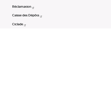
Réclamation
Caisse des Dépôts
Ciclade
CDC-Net
Consignations
Portail Open Data CDC
Restez connectés
LinkedIn
Youtube
Instagram
RSS
Mentions légales
CGU
Données personnelles
Accessibilité : non conforme
DSP2