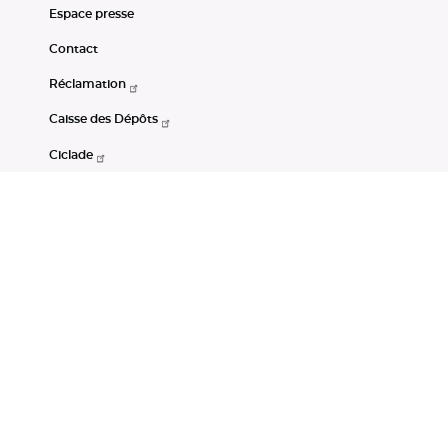
Espace presse
Contact
Réclamation
Caisse des Dépôts
Ciclade
CDC-Net
Consignations
Portail Open Data CDC
Restez connectés
LinkedIn
Youtube
Instagram
RSS