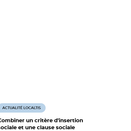
ACTUALITÉ LOCALTIS
ACTUALITÉ
Combiner un critère d'insertion
Etude ET
sociale et une clause sociale
collectiv