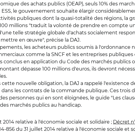
nomique des achats publics (OEAP), seuls 10% des march
 loi ESS, le gouvernement souhaite élargir considérableme
ctivités publiques dont la quasi-totalité des régions, l
00 millions "traduit la volonté de prendre en compte u
on d'une telle stratégie globale d'achats socialement resp
a mettre en œuvre", précise la DAJ.
groupements, les acheteurs publics soumis à l'ordonnance 
ommerciaux comme la SNCF et les entreprises publiques
s conclus en application du Code des marchés publics o
ce montant dépasse 100 millions d'euros, ils devront néc
es.
 cette nouvelle obligation, la DAJ a rappelé l'existence 
ans les contrats de la commande publique. Ces trois do
s personnes qui en sont éloignées, le guide "Les clauses
e des marchés publics au handicap.
et 2014 relative à l'économie sociale et solidaire ;
Décret n
14-856 du 31 juillet 2014 relative à l'économie sociale et so