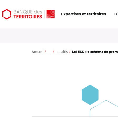
Aller
Aller
Ouvrir
Expertises et territoires
D
au
au
les
contenu
menu
outils
principal
principal
d'accessibilité
Accueil
...
Localtis
Loi ESS : le schéma de promo