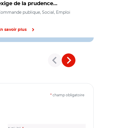
exige de la prudence...
favorise
l'ESS ?
ommande publique, Social, Emploi
Cohésion de
économique
n savoir plus
En savoir pl
*
champ obligatoire