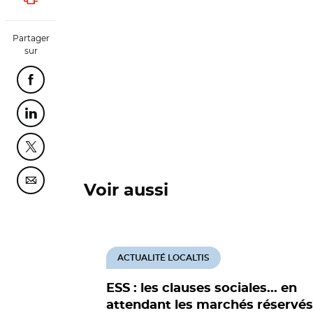
Lancer l'impression
Partager
sur
Partager cette page sur Facebook
Partager cette page sur Linkedin
Partager cette page sur Twitter
Partager cette page sur Courriel
Voir aussi
ACTUALITÉ LOCALTIS
ESS : les clauses sociales... en
attendant les marchés réservés