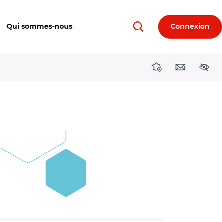
Qui sommes-nous
Connexion
Rechercher
Directions région
Contact
Acces