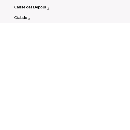
Caisse des Dépôts
Ciclade
CDC-Net
Consignations
Portail Open Data CDC
Restez connectés
LinkedIn
Youtube
Instagram
RSS
Mentions légales
CGU
Données personnelles
Accessibilité : non conforme
DSP2
Instruments financiers
Gestion des cookies