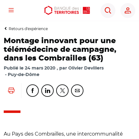
Menu
Aller
Aller
Ouvrir
Rechercher
au
au
les
contenu
menu
outils
Retours d'expérience
principal
principal
d'accessibilité
Montage innovant pour une
télémédecine de campagne,
dans les Combrailles (63)
Publié le
24 mars 2020
par
Olivier Devillers
Puy-de-Dôme
Lancer l'impression
Partager cette page sur Facebook
Partager cette page sur Linkedin
Partager cette page sur Twitter
Partager cette page sur Co
Au Pays des Combrailles, une intercommunalité