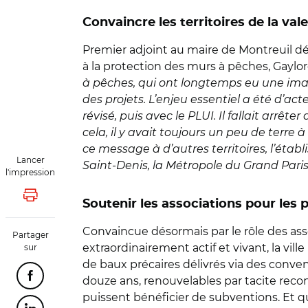
Convaincre les territoires de la va
Premier adjoint au maire de Montreuil délé
à la protection des murs à pêches, Gaylo
à pêches, qui ont longtemps eu une image
des projets. L’enjeu essentiel a été d’ac
révisé, puis avec le PLUI. Il fallait arrê
cela, il y avait toujours un peu de terre
ce message à d’autres territoires, l’ét
Lancer
Saint-Denis, la Métropole du Grand Paris
l'impression
Lancer l'impression
Soutenir les associations pour les 
Convaincue désormais par le rôle des associ
Partager
extraordinairement actif et vivant, la vil
sur
de baux précaires délivrés via des conve
douze ans, renouvelables par tacite recond
Partager cette page sur Facebook
puissent bénéficier de subventions. Et qu