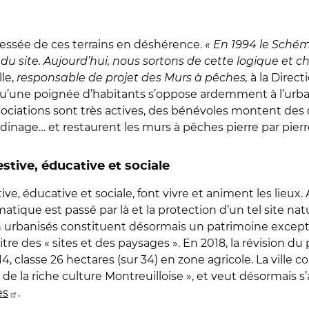
ressée de ces terrains en déshérence.
« En 1994 le Sché
 du site. Aujourd’hui, nous sortons de cette logique et 
le,
responsable de projet des Murs à pêches,
à la Direct
qu’une poignée d’habitants s’oppose ardemment à l’urbani
iations sont très actives, des bénévoles montent des col
ardinage… et restaurent les murs à pêches pierre par pier
estive, éducative et sociale
tive, éducative et sociale, font vivre et animent les lieux
atique est passé par là et la protection d’un tel site na
n urbanisés constituent désormais un patrimoine exceptio
itre des « sites et des paysages ». En 2018, la révision d
4, classe 26 hectares (sur 34) en zone agricole. La ville
 de la riche culture Montreuilloise », et veut désormais s
es
.