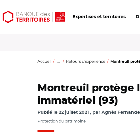
Aller
Aller
Ouvrir
Expertises et territoires
D
au
au
les
contenu
menu
outils
principal
principal
d'accessibilité
Accueil
...
Retours d'expérience
Montreuil protè
Montreuil protège 
immatériel (93)
Publié le
22 juillet 2021
par
Agnès Fernande
Protection du patrimoine