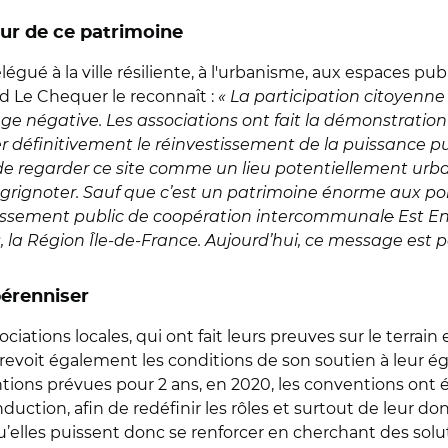
leur de ce patrimoine
gué à la ville résiliente, à l'urbanisme, aux espaces pub
rd Le Chequer le reconnaît :
« La participation citoyenne
 négative. Les associations ont fait la démonstration 
ter définitivement le réinvestissement de la puissance pu
ter de regarder ce site comme un lieu potentiellement urb
 à grignoter. Sauf que c’est un patrimoine énorme aux por
ablissement public de coopération intercommunal
e
Est En
, la Région Île-de-France. Aujourd’hui, ce message est p
pérenniser
ations locales, qui ont fait leurs preuves sur le terrain e
le revoit également les conditions de son soutien à leur ég
ntions prévues pour 2 ans, en 2020, les conventions ont
uction, afin de redéfinir les rôles et surtout de leur don
’elles puissent donc se renforcer en cherchant des solutio