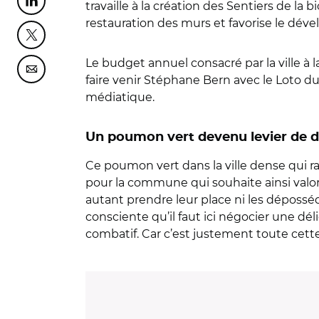
travaille à la création des Sentiers de la 
Partager cette page sur Linkedin
restauration des murs et favorise le déve
Partager cette page sur Twitter
Le budget annuel consacré par la ville à
Partager cette page sur Courriel
faire venir Stéphane Bern avec le Loto d
médiatique.
Un poumon vert devenu levier de
Ce poumon vert dans la ville dense qui rac
pour la commune qui souhaite ainsi valoris
autant prendre leur place ni les déposséd
consciente qu’il faut ici négocier une dél
combatif. Car c’est justement toute cette