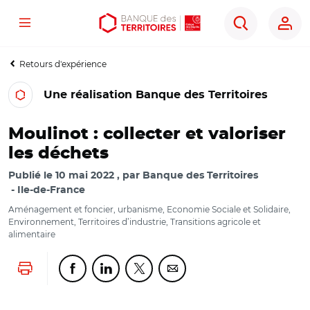
Menu
Aller
Aller
Ouvrir
Rechercher
au
au
les
contenu
menu
outils
Retours d'expérience
principal
principal
d'accessibilité
Une réalisation Banque des Territoires
Moulinot : collecter et valoriser
les déchets
Publié le
10 mai 2022
par
Banque des Territoires
Ile-de-France
Aménagement et foncier, urbanisme, Economie Sociale et Solidaire,
Environnement, Territoires d’industrie, Transitions agricole et
alimentaire
Lancer l'impression
Partager cette page sur Facebook
Partager cette page sur Linkedin
Partager cette page sur Twitter
Partager cette page sur Co