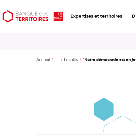
Aller
Aller
Ouvrir
Expertises et territoires
D
au
au
les
contenu
menu
outils
principal
principal
d'accessibilité
Accueil
...
Localtis
"Notre démocratie est en jeu" 