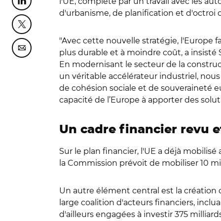
l'UE, complété par un travail avec les aut
Partager cette page sur Linkedin
d'urbanisme, de planification et d'octroi 
Partager cette page sur Twitter
"Avec cette nouvelle stratégie, l'Europe fa
Partager cette page sur Courriel
plus durable et à moindre coût, a insisté 
En modernisant le secteur de la construc
un véritable accélérateur industriel, no
de cohésion sociale et de souveraineté e
capacité de l’Europe à apporter des solut
Un cadre financier revu 
Sur le plan financier, l'UE a déjà mobilis
la Commission prévoit de mobiliser 10 mi
Un autre élément central est la création
large coalition d'acteurs financiers, inc
d'ailleurs engagées à investir 375 milliar