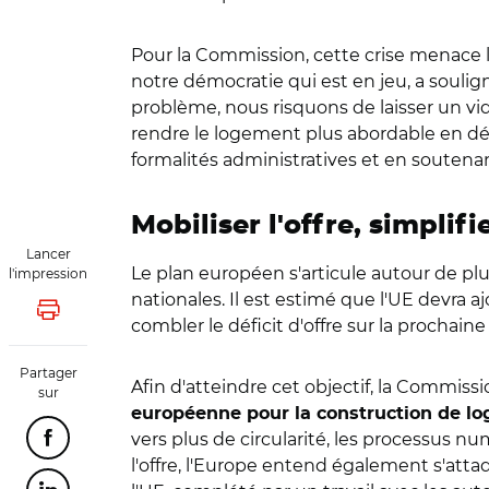
Pour la Commission, cette crise menace le
notre démocratie qui est en jeu, a souli
problème, nous risquons de laisser un vi
rendre le logement plus abordable en dé
formalités administratives et en soutenan
Mobiliser l'offre, simplifi
Lancer
Le plan européen s'articule autour de plu
l'impression
nationales. Il est estimé que l'UE devra 
Lancer l'impression
combler le déficit d'offre sur la prochain
Partager
Afin d'atteindre cet objectif, la Commissi
sur
européenne pour la construction de l
vers plus de circularité, les processus nu
Partager cette page sur Facebook
l'offre, l'Europe entend également s'atta