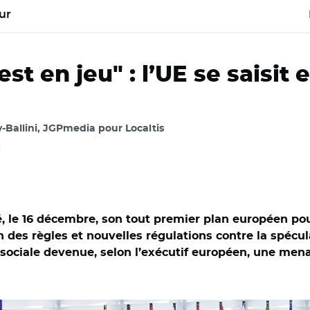
ur
t en jeu" : l’UE se saisit e
-Ballini, JGPmedia pour Localtis
l
le 16 décembre, son tout premier plan européen pou
 des règles et nouvelles régulations contre la spécula
sociale devenue, selon l’exécutif européen, une menac
 2025/ Présentation du plan européen pour le logement abordab