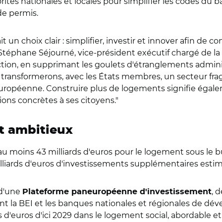
orités nationales et locales pour simplifier les codes du
de permis.
it un choix clair : simplifier, investir et innover afin de
Stéphane Séjourné, vice-président exécutif chargé de la pr
tion, en supprimant les goulets d'étranglements admini
us transformerons, avec les États membres, un secteur f
uropéenne. Construire plus de logements signifie égalem
ions concrètes à ses citoyens."
et ambitieux
é au moins 43 milliards d'euros pour le logement sous le bu
lliards d'euros d'investissements supplémentaires estim
 d'une
, 
Plateforme paneuropéenne d'investissement
luant la BEI et les banques nationales et régionales de d
ds d'euros d'ici 2029 dans le logement social, abordable et