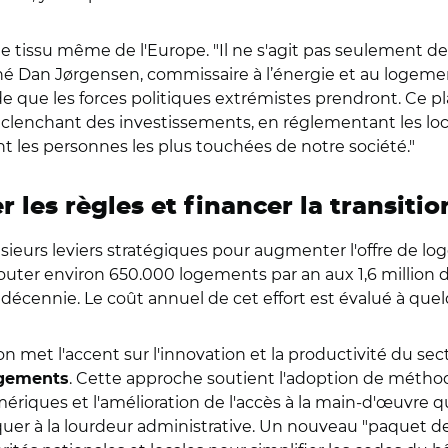
 tissu même de l'Europe. "Il ne s'agit pas seulement des
gné Dan Jørgensen, commissaire à l’énergie et au logeme
de que les forces politiques extrémistes prendront. Ce 
clenchant des investissements, en réglementant les loca
t les personnes les plus touchées de notre société."
er les règles et financer la transitio
sieurs leviers stratégiques pour augmenter l'offre de lo
ajouter environ 650.000 logements par an aux 1,6 million 
e décennie. Le coût annuel de cet effort est évalué à quel
on met l'accent sur l'innovation et la productivité du sect
. Cette approche soutient l'adoption de métho
ogements
mériques et l'amélioration de l'accès à la main-d'œuvre qu
quer à la lourdeur administrative. Un nouveau "paquet de