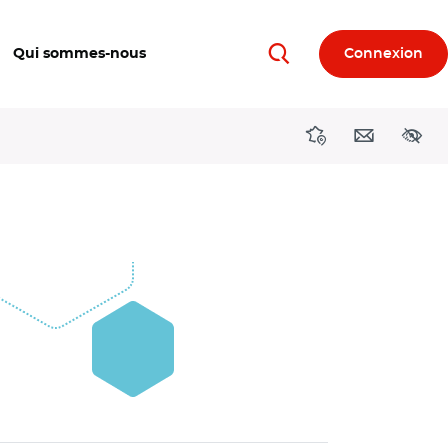
Qui sommes-nous
Connexion
Rechercher
Directions région
Contact
Acces