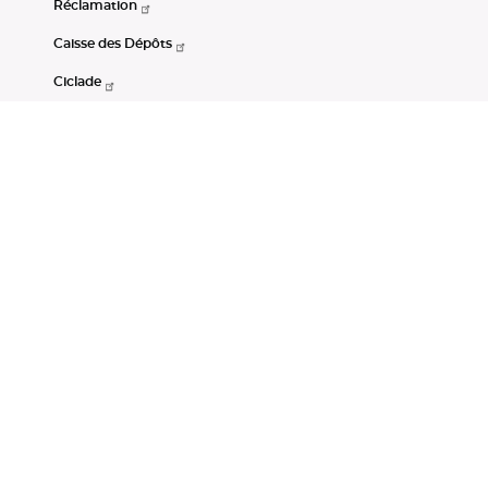
Réclamation
Caisse des Dépôts
Ciclade
CDC-Net
Consignations
Portail Open Data CDC
Restez connectés
LinkedIn
Youtube
Instagram
RSS
Mentions légales
CGU
Données personnelles
Accessibilité : non conforme
DSP2
Instruments financiers
Gestion des cookies