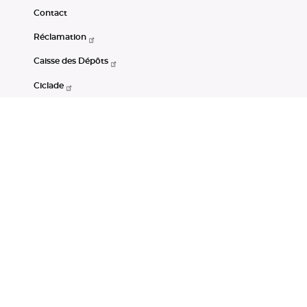
Contact
Réclamation
Caisse des Dépôts
Ciclade
CDC-Net
Consignations
Portail Open Data CDC
Restez connectés
LinkedIn
Youtube
Instagram
RSS
Mentions légales
CGU
Données personnelles